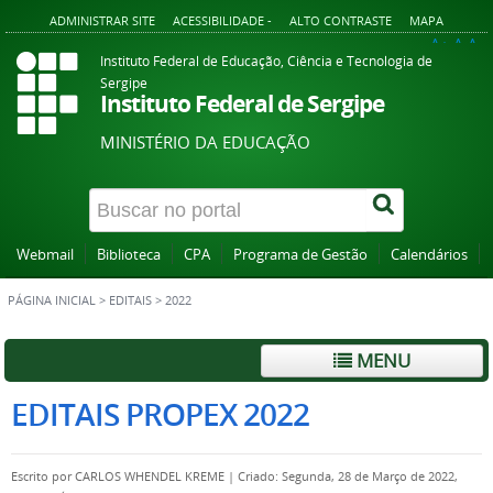
ADMINISTRAR SITE
ACESSIBILIDADE -
ALTO CONTRASTE
MAPA
A+
A
A-
Instituto Federal de Educação, Ciência e Tecnologia de
Sergipe
Instituto Federal de Sergipe
MINISTÉRIO DA EDUCAÇÃO
Webmail
Biblioteca
CPA
Programa de Gestão
Calendários
PÁGINA INICIAL
>
EDITAIS
>
2022
MENU
EDITAIS PROPEX 2022
Escrito por
CARLOS WHENDEL KREME
|
Criado: Segunda, 28 de Março de 2022,