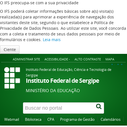
O IFS preocupa-se com a sua privacidade
O IFS poderá coletar informações básicas sobre a(s) visita(s)
realizada(s) para aprimorar a experiência de navegação dos
visitantes deste site, segundo o que estabelece a Política de
Privacidade de Dados Pessoais. Ao utilizar este site, você concorda
com a coleta e tratamento de seus dados pessoais por meio de
formulários e cookies.
Leia mais
Ciente
ADMINISTRAR SITE
ACESSIBILIDADE -
ALTO CONTRASTE
MAPA
A+
A
A-
Instituto Federal de Educação, Ciência e Tecnologia de
Sergipe
Instituto Federal de Sergipe
MINISTÉRIO DA EDUCAÇÃO
Webmail
Biblioteca
CPA
Programa de Gestão
Calendários