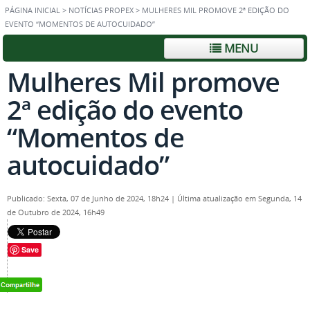
PÁGINA INICIAL
>
NOTÍCIAS PROPEX
>
MULHERES MIL PROMOVE 2ª EDIÇÃO DO
EVENTO “MOMENTOS DE AUTOCUIDADO”
MENU
Mulheres Mil promove
2ª edição do evento
“Momentos de
autocuidado”
Publicado: Sexta, 07 de Junho de 2024, 18h24
|
Última atualização em Segunda, 14
de Outubro de 2024, 16h49
Save