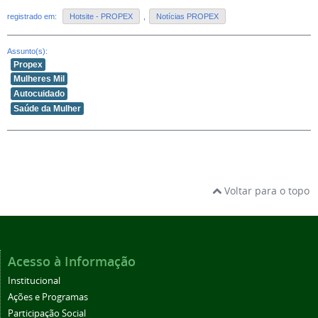
registrado em:
Hotsite - PROPEX
,
Notícias PROPEX
Assunto(s):
Propex
Mulheres Mil
Autocuidado
Saúde da Mulher
Voltar para o topo
Acesso à Informação
Institucional
Ações e Programas
Participação Social