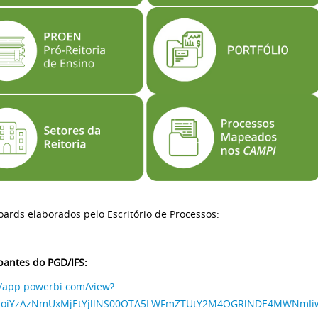
ards elaborados pelo Escritório de Processos:
ipantes do PGD/IFS:
//app.powerbi.com/view?
rIjoiYzAzNmUxMjEtYjllNS00OTA5LWFmZTUtY2M4OGRlNDE4MWN