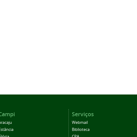
Campi
Serviços
Aracaju
Webmail
Estância
Biblioteca
Glória
CPA