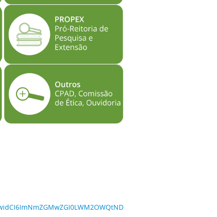
mIiwidCI6ImNmZGMwZGI0LWM2OWQtNDEzNS1iMDAzLWRmOTA2Nzc