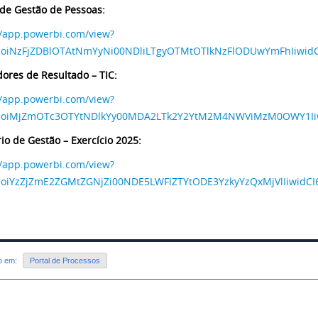
 de Gestão de Pessoas:
//app.powerbi.com/view?
rIjoiNzFjZDBlOTAtNmYyNi00NDliLTgyOTMtOTlkNzFlODUwYmFhI
dores de Resultado – TIC:
//app.powerbi.com/view?
rIjoiMjZmOTc3OTYtNDlkYy00MDA2LTk2Y2YtM2M4NWViMzM0OWY
rio de Gestão – Exercício 2025:
//app.powerbi.com/view?
rIjoiYzZjZmE2ZGMtZGNjZi00NDE5LWFlZTYtODE3YzkyYzQxMjVlIiw
do em:
Portal de Processos