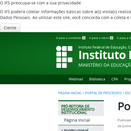
O IFS preocupa-se com a sua privacidade
O IFS poderá coletar informações básicas sobre a(s) visita(s) reali
Dados Pessoais. Ao utilizar este site, você concorda com a coleta
Ciente
Ir para o conteúdo
1
Ir para o menu
2
Ir para a
Instituto Federal de Educação, C
Instituto
MINISTÉRIO DA EDUCAÇ
Webmail
Biblioteca
CPA
Pro
PÁGINA INICIAL
>
PORTAL DE PROCESSOS
>
ESC
Po
PRÓ-REITORIA DE
DESENVOLVIMENTO
INSTITUCIONAL
Página Inicial
Publicad
de Junho
Institucional