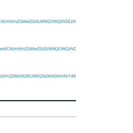
iwidCI6ImNmZGMwZGI0LWM2OWQtNDEzNS1iMDAzLWRmOTA2Nzc0N2
1IiwidCI6ImNmZGMwZGI0LWM2OWQtNDEzNS1iMDAzLWRmOTA2Nzc
idCI6IjhhZDMzMzRlLWM2NzktNDdmNi1iMWNhLWRlNmUxMGIzZTY3NC