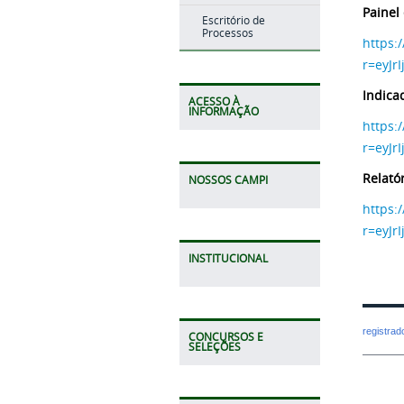
Painel
Escritório de
Processos
https:
r=eyJ
Indica
ACESSO À
INFORMAÇÃO
https:
r=eyJ
Relató
NOSSOS CAMPI
https:
r=eyJ
INSTITUCIONAL
registra
CONCURSOS E
SELEÇÕES