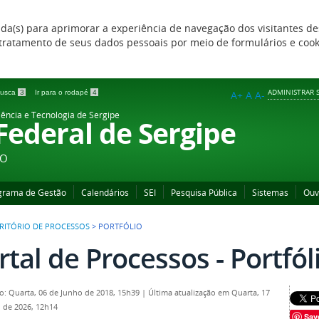
zada(s) para aprimorar a experiência de navegação dos visitantes de
 e tratamento de seus dados pessoais por meio de formulários e coo
ADMINISTRAR S
 busca
3
Ir para o rodapé
4
A+
A
A-
iência e Tecnologia de Sergipe
 Federal de Sergipe
ÃO
grama de Gestão
Calendários
SEI
Pesquisa Pública
Sistemas
Ouv
RITÓRIO DE PROCESSOS
>
PORTFÓLIO
rtal de Processos - Portfól
o: Quarta, 06 de Junho de 2018, 15h39
|
Última atualização em Quarta, 17
 de 2026, 12h14
Sav