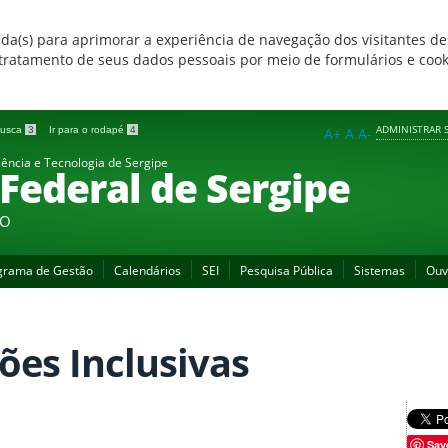
zada(s) para aprimorar a experiência de navegação dos visitantes de
 e tratamento de seus dados pessoais por meio de formulários e coo
ADMINISTRAR S
 busca
3
Ir para o rodapé
4
A+
A
A-
iência e Tecnologia de Sergipe
 Federal de Sergipe
ÃO
grama de Gestão
Calendários
SEI
Pesquisa Pública
Sistemas
Ouv
ões Inclusivas
Sav