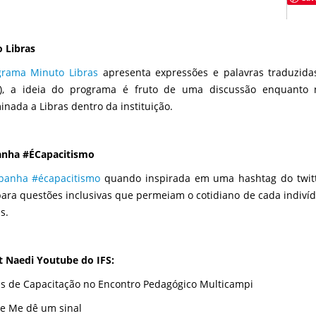
 Libras
grama Minuto Libras
apresenta expressões e palavras traduzidas
as), a ideia do programa é fruto de uma discussão enquanto
inada a Libras dentro da instituição.
nha #ÉCapacitismo
panha #écapacitismo
quando inspirada em uma hashtag do twitt
para questões inclusivas que permeiam o cotidiano de cada indivíd
s.
st Naedi Youtube do IFS:
as de Capacitação no Encontro Pedagógico Multicampi
e Me dê um sinal