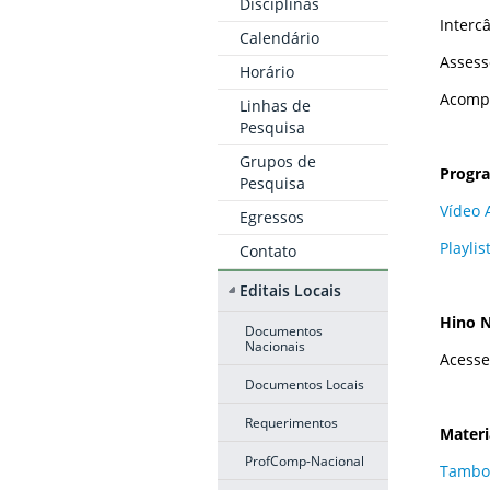
Disciplinas
Interc
Calendário
Assess
Horário
Acomp
Linhas de
Pesquisa
Grupos de
Progr
Pesquisa
Vídeo 
Egressos
Playlis
Contato
Editais Locais
Hino N
Documentos
Nacionais
Acesse
Documentos Locais
Requerimentos
Materi
ProfComp-Nacional
Tambor