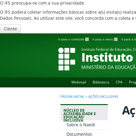
O IFS preocupa-se com a sua privacidade
O IFS poderá coletar informações básicas sobre a(s) visita(s) reali
Dados Pessoais. Ao utilizar este site, você concorda com a coleta
Ciente
Ir para o conteúdo
1
Ir para o menu
2
Ir para a
Instituto Federal de Educação, C
Instituto
MINISTÉRIO DA EDUCAÇ
Webmail
Biblioteca
CPA
Pro
PÁGINA INICIAL
>
AÇÕES INCLUSIVAS
Aç
NÚCLEO DE
ACESSIBILIDADE E
EDUCAÇÃO
INCLUSIVA
Sobre o Naedi
Documentos