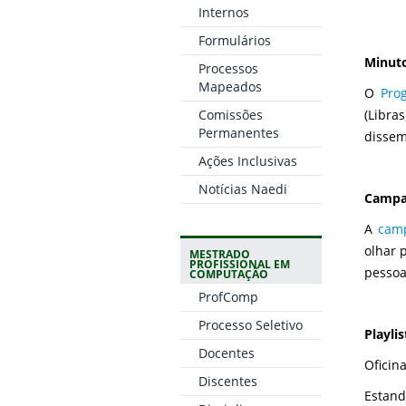
Internos
Formulários
Minuto
Processos
Mapeados
O
Pro
Comissões
(Libr
Permanentes
dissem
Ações Inclusivas
Notícias Naedi
Campa
A
cam
olhar 
MESTRADO
PROFISSIONAL EM
pessoa
COMPUTAÇÃO
ProfComp
Processo Seletivo
Playli
Docentes
Oficin
Discentes
Estand