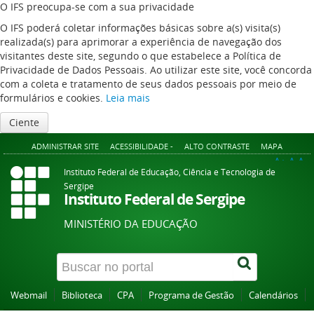
O IFS preocupa-se com a sua privacidade
O IFS poderá coletar informações básicas sobre a(s) visita(s)
realizada(s) para aprimorar a experiência de navegação dos
visitantes deste site, segundo o que estabelece a Política de
Privacidade de Dados Pessoais. Ao utilizar este site, você concorda
com a coleta e tratamento de seus dados pessoais por meio de
formulários e cookies.
Leia mais
Ciente
ADMINISTRAR SITE
ACESSIBILIDADE -
ALTO CONTRASTE
MAPA
A+
A
A-
Instituto Federal de Educação, Ciência e Tecnologia de
Sergipe
Instituto Federal de Sergipe
MINISTÉRIO DA EDUCAÇÃO
Webmail
Biblioteca
CPA
Programa de Gestão
Calendários