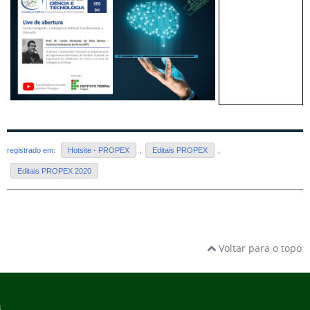
registrado em:
Hotsite - PROPEX
,
Editais PROPEX
,
Editais PROPEX 2020
Voltar para o topo